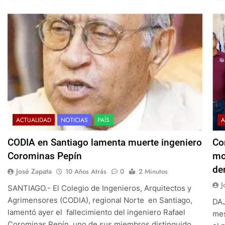
ACTUALIDAD
NOTICIAS
PAÍS
A
CODIA en Santiago lamenta muerte ingeniero
Co
Corominas Pepín
mo
de
José Zapata
10 Años Atrás
0
2 Minutos
J
SANTIAGO.- El Colegio de Ingenieros, Arquitectos y
Agrimensores (CODIA), regional Norte en Santiago,
DAJ
lamentó ayer el fallecimiento del ingeniero Rafael
mes
Corominas Pepín, uno de sus miembros distinguido,