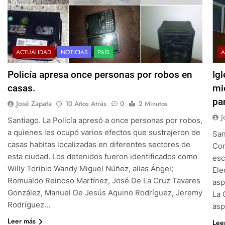
ACTUALIDAD
NOTICIAS
PAÍS
A
Policía apresa once personas por robos en
Ig
casas.
mi
par
José Zapata
10 Años Atrás
0
2 Minutos
J
Santiago. La Policía apresó a once personas por robos,
a quienes les ocupó varios efectos que sustrajeron de
San
casas habitas localizadas en diferentes sectores de
Com
esta ciudad. Los detenidos fueron identificados como
esc
Willy Toribio Wandy Miguel Núñez, alias Ángel;
Ele
Romualdo Reinoso Martínez, José De La Cruz Tavares
asp
González, Manuel De Jesús Aquino Rodríguez, Jeremy
La 
Rodríguez…
asp
Leer más
Lee