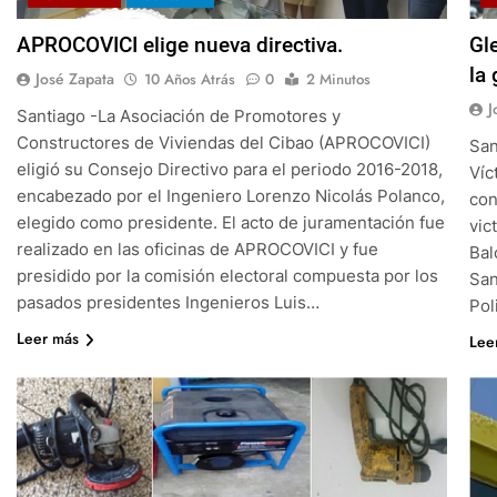
APROCOVICI elige nueva directiva.
Gl
la
José Zapata
10 Años Atrás
0
2 Minutos
J
Santiago -La Asociación de Promotores y
Constructores de Viviendas del Cibao (APROCOVICI)
San
eligió su Consejo Directivo para el periodo 2016-2018,
Víc
encabezado por el Ingeniero Lorenzo Nicolás Polanco,
con
elegido como presidente. El acto de juramentación fue
vic
realizado en las oficinas de APROCOVICI y fue
Bal
presidido por la comisión electoral compuesta por los
San
pasados presidentes Ingenieros Luis…
Pol
Leer más
Lee