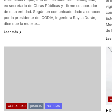
el 
ex secretario de Obras Públicas y firme colaborador
vig
de esta entidad. Según un comunicado dado a conocer
com
por la presidente del CODIA, ingeniera Raysa Durán,
Est
dice que la muerte…
Med
de 
Leer más
Lee
A
ACTUALIDAD
JUSTICIA
NOTICIAS
ED