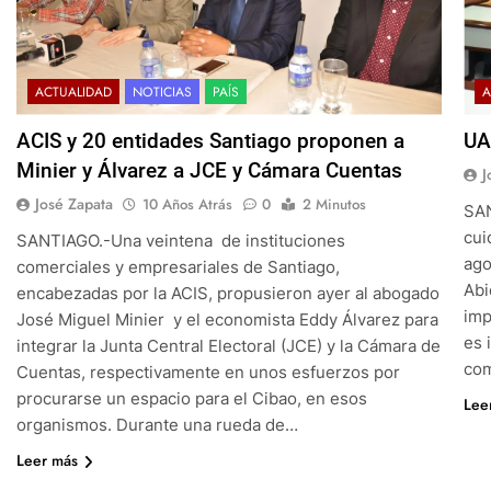
ACTUALIDAD
NOTICIAS
PAÍS
A
ACIS y 20 entidades Santiago proponen a
UA
Minier y Álvarez a JCE y Cámara Cuentas
J
José Zapata
10 Años Atrás
0
2 Minutos
SAN
cui
SANTIAGO.-Una veintena de instituciones
ago
comerciales y empresariales de Santiago,
Abi
encabezadas por la ACIS, propusieron ayer al abogado
imp
José Miguel Minier y el economista Eddy Álvarez para
es 
integrar la Junta Central Electoral (JCE) y la Cámara de
com
Cuentas, respectivamente en unos esfuerzos por
procurarse un espacio para el Cibao, en esos
Lee
organismos. Durante una rueda de…
Leer más