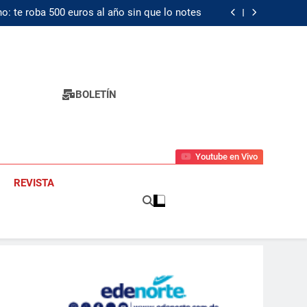
Palantir despliega «avances» en IA militar
o: te roba 500 euros al año sin que lo notes
omendación de los 32 GB de RAM para PCs de
juegos con Windows 11
El valor verdadero del peso dominicano
Palantir despliega «avances» en IA militar
o: te roba 500 euros al año sin que lo notes
omendación de los 32 GB de RAM para PCs de
juegos con Windows 11
El valor verdadero del peso dominicano
BOLETÍN
Youtube en Vivo
REVISTA