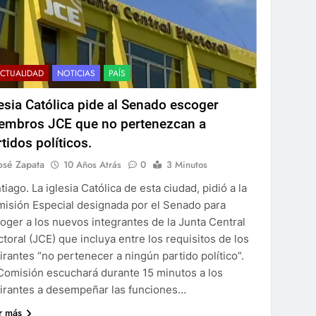
CTUALIDAD
NOTICIAS
PAÍS
lesia Católica pide al Senado escoger
embros JCE que no pertenezcan a
tidos políticos.
osé Zapata
10 Años Atrás
0
3 Minutos
tiago. La iglesia Católica de esta ciudad, pidió a la
isión Especial designada por el Senado para
oger a los nuevos integrantes de la Junta Central
ctoral (JCE) que incluya entre los requisitos de los
irantes “no pertenecer a ningún partido político”.
Comisión escuchará durante 15 minutos a los
irantes a desempeñar las funciones…
r más