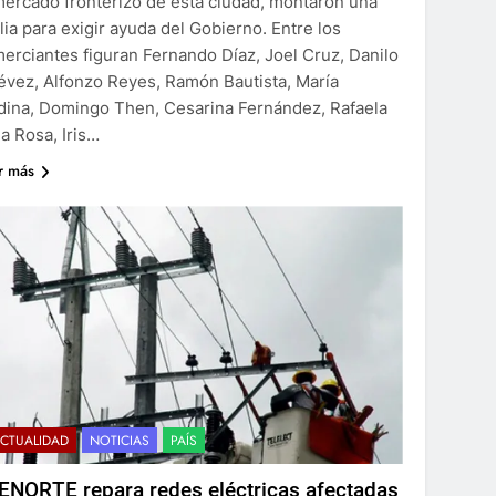
mercado fronterizo de esta ciudad, montaron una
ilia para exigir ayuda del Gobierno. Entre los
erciantes figuran Fernando Díaz, Joel Cruz, Danilo
évez, Alfonzo Reyes, Ramón Bautista, María
ina, Domingo Then, Cesarina Fernández, Rafaela
la Rosa, Iris…
r más
CTUALIDAD
NOTICIAS
PAÍS
ENORTE repara redes eléctricas afectadas