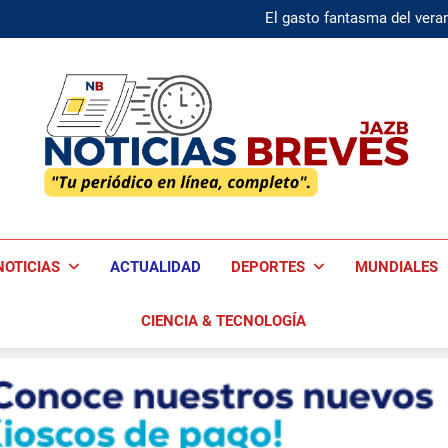
El gasto fantasma del veran
Microsoft elimina la rec
El gasto fantasma del veran
Microsoft elimina la rec
Noticias Breves
Tu Periódico En Línea, Completo!
NOTICIAS
ACTUALIDAD
DEPORTES
MUNDIALES
CIENCIA & TECNOLOGÍA