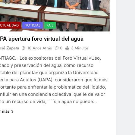
CTUALIDAD
NOTICIAS
PAÍS
5
Pescadores de la capital: su rutina,
PA apertura foro virtual del agua
dificultades y quejas
osé Zapata
10 Años Atrás
0
3 Minutos
MEDIOAMBIENTE
TIAGO.- Los expositores del Foro Virtual «Uso,
6
dado y preservación del agua, como recurso
Corte Suprema anula aranceles y
table del planeta» que organiza la Universidad
genera reembolsos en EE. UU.
erta para Adultos (UAPA), consideraron que lo más
MUNDIALES
ortante para enfrentar la problemática del liquido,
influir en una conciencia colectiva que le de valor
7
o un recurso de vida; ´´´sin agua no puede…
Reforma constitucional Chile para
mejorar la seguridad
r más
MUNDIALES
8