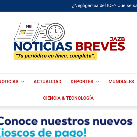
¿Negligencia del ICE? Qué se s
DeepX se valoriza en $2.200 mi
Decomisos de drogas au
Reforma co
¿Negligencia del ICE? Qué se s
DeepX se valoriza en $2.200 mi
Decomisos de drogas au
Noticias Breves
Tu Periódico En Línea, Completo!
NOTICIAS
ACTUALIDAD
DEPORTES
MUNDIALES
CIENCIA & TECNOLOGÍA