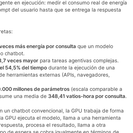
gente en ejecución: medir el consumo real de energía
ompt del usuario hasta que se entrega la respuesta
retas:
veces más energía por consulta
que un modelo
o chatbot.
3,7 veces mayor
para tareas agentivas complejas.
 el 54,5% del tiempo
durante la ejecución de una
de herramientas externas (APIs, navegadores,
.000 millones de parámetros
(escala comparable a
onsume una media de
348,41 vatios-hora por consulta
.
En un chatbot convencional, la GPU trabaja de forma
 la GPU ejecuta el modelo, llama a una herramienta
espuesta, procesa el resultado, llama a otra
mpo de espera se cobra igualmente en términos de