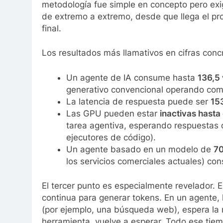
metodología fue simple en concepto pero exi
de extremo a extremo, desde que llega el pr
final.
Los resultados más llamativos en cifras conc
Un agente de IA consume hasta
136,5 
generativo convencional operando com
La latencia de respuesta puede ser
15
Las GPU pueden estar
inactivas hasta
tarea agentiva, esperando respuestas 
ejecutores de código).
Un agente basado en un modelo de
70
los servicios comerciales actuales) c
El tercer punto es especialmente revelador. 
continua para generar tokens. En un agente,
(por ejemplo, una búsqueda web), espera la r
herramienta, vuelve a esperar. Todo ese tie