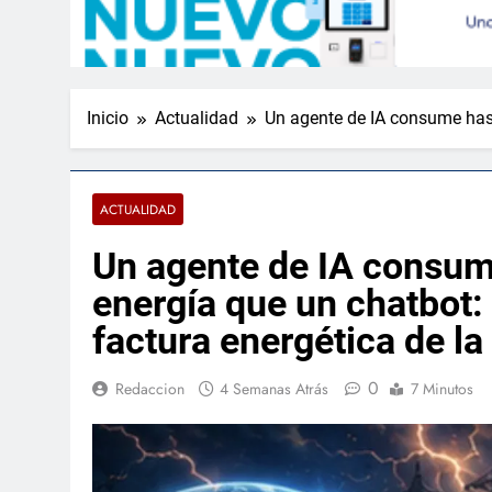
Inicio
Actualidad
Un agente de IA consume hasta
ACTUALIDAD
Un agente de IA consu
energía que un chatbot: 
factura energética de la
0
Redaccion
4 Semanas Atrás
7 Minutos