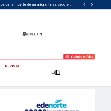
abe de la muerte de un migrante salvadoreño
en un centro de detención
llones: la startup surcoreana de chips de IA
para robots dispara su valoración 4 veces
mentaron 34 % en primer semestre del 2026
nstitucional Chile para mejorar la seguridad
abe de la muerte de un migrante salvadoreño
en un centro de detención
llones: la startup surcoreana de chips de IA
para robots dispara su valoración 4 veces
mentaron 34 % en primer semestre del 2026
BOLETÍN
Youtube en Vivo
REVISTA