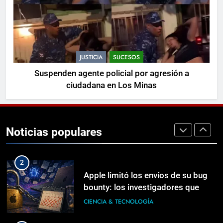
refresco
TECH
1
Hallan cadáver en casa destruido
por incendio en California
JUSTICIA
SUCESOS
MUNDIALES
Suspenden agente policial por agresión a
ciudadana en Los Minas
2
Apple limitó los envíos de su bug
bounty: los investigadores que
Noticias populares
usaban IA encontraban 50 bugs en
CIENCIA & TECNOLOGÍA
3 semanas y desbordaron al eq…
3
La plata de Evelina Minaya tiene
nombre: su madre
DEPORTES