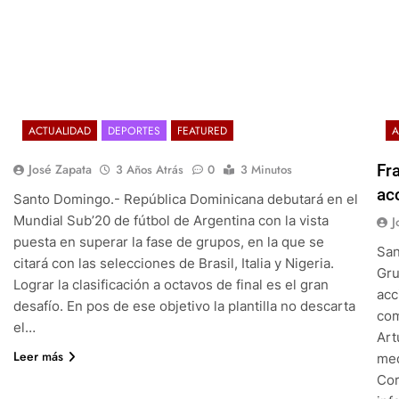
ACTUALIDAD
DEPORTES
FEATURED
A
José Zapata
Fr
3 Años Atrás
0
3 Minutos
ac
Santo Domingo.- República Dominicana debutará en el
Mundial Sub’20 de fútbol de Argentina con la vista
J
puesta en superar la fase de grupos, en la que se
San
citará con las selecciones de Brasil, Italia y Nigeria.
Gru
Lograr la clasificación a octavos de final es el gran
acc
desafío. En pos de ese objetivo la plantilla no descarta
com
el…
Art
Leer más
med
Cor