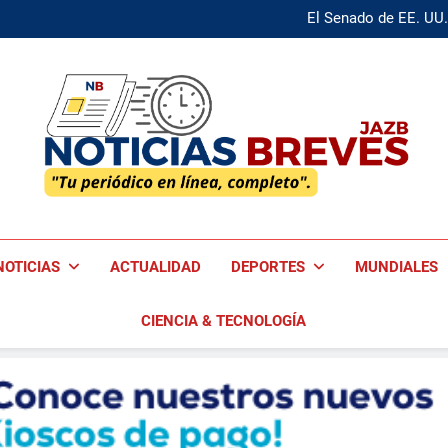
Curul de Jorge Frías queda
El Senado de EE. UU. 
Nikita Bier deja X como Head 
Curul de Jorge Frías queda
El Senado de EE. UU. 
Nikita Bier deja X como Head 
Noticias Breves
Tu Periódico En Línea, Completo!
NOTICIAS
ACTUALIDAD
DEPORTES
MUNDIALES
CIENCIA & TECNOLOGÍA