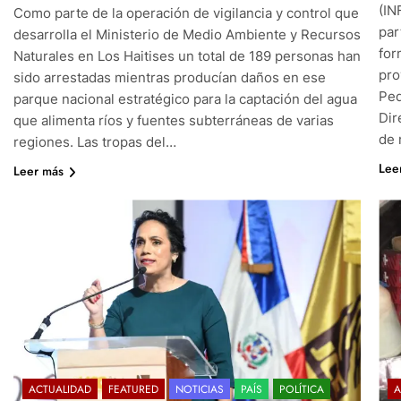
(IN
Como parte de la operación de vigilancia y control que
par
desarrolla el Ministerio de Medio Ambiente y Recursos
for
Naturales en Los Haitises un total de 189 personas han
pro
sido arrestadas mientras producían daños en ese
Ped
parque nacional estratégico para la captación del agua
Dir
que alimenta ríos y fuentes subterráneas de varias
de 
regiones. Las tropas del…
Lee
Leer más
ACTUALIDAD
FEATURED
NOTICIAS
PAÍS
POLÍTICA
A