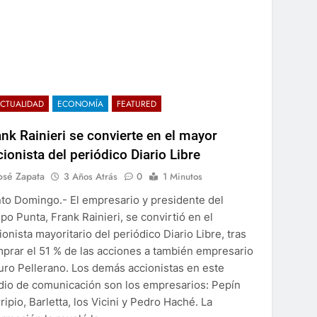
CTUALIDAD
ECONOMÍA
FEATURED
5
Precio de la gasolina y diésel hoy, 8
ank Rainieri se convierte en el mayor
de agosto en España: consulta el
cionista del periódico Diario Libre
precio de los carburantes
ECONOMÍA
osé Zapata
3 Años Atrás
0
1 Minutos
6
to Domingo.- El empresario y presidente del
Abinader felicita a las Reinas del
po Punta, Frank Rainieri, se convirtió en el
Caribe por oro en
ionista mayoritario del periódico Diario Libre, tras
Centroamericanos
POLÍTICA
prar el 51 % de las acciones a también empresario
uro Pellerano. Los demás accionistas en este
7
io de comunicación son los empresarios: Pepín
Amazon respalda planta de energía
ripio, Barletta, los Vicini y Pedro Haché. La
gas en Texas