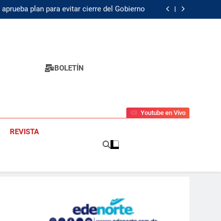
 vacante: ¿cómo será escogido su sustituto?
aprueba plan para evitar cierre del Gobierno
of Product: «Es hora de pasarle el testigo y
volverme a mi estado natural de postear»
Citröen e-C5 Aircross, suelas
 vacante: ¿cómo será escogido su sustituto?
aprueba plan para evitar cierre del Gobierno
of Product: «Es hora de pasarle el testigo y
volverme a mi estado natural de postear»
Citröen e-C5 Aircross, suelas
BOLETÍN
Youtube en Vivo
REVISTA