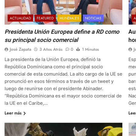
ACTUALIDAD
FEATURED
MUNDIALES
NOTICIAS
A
Presidenta Unión Europea define a RD como
Au
su principal socio comercial
ho
José Zapata
J
3 Años Atrás
0
1 Minutos
La presidenta de la Unión Europea, definió la
Esp
República Dominicana como el principal socio
med
comercial de esta comunidad. La alto cargo de la UE se
pun
pronunció en esos términos a través de un tweet y
bar
luego de reunirse con el presidente Abinader.
est
“República Dominicana es el mayor socio comercial de
Nac
la UE en el Caribe,…
Ge
Leer más
Lee