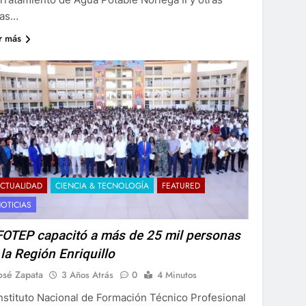
ras…
r más
CTUALIDAD
CIENCIA & TECNOLOGÍA
FEATURED
OTICIAS
FOTEP capacitó a más de 25 mil personas
 la Región Enriquillo
osé Zapata
3 Años Atrás
0
4 Minutos
Instituto Nacional de Formación Técnico Profesional