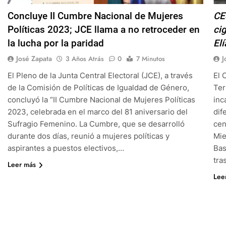
Concluye II Cumbre Nacional de Mujeres
CE
Políticas 2023; JCE llama a no retroceder en
ci
la lucha por la paridad
El
José Zapata
J
3 Años Atrás
0
7 Minutos
El Pleno de la Junta Central Electoral (JCE), a través
El 
de la Comisión de Políticas de Igualdad de Género,
Ter
concluyó la “II Cumbre Nacional de Mujeres Políticas
inc
2023, celebrada en el marco del 81 aniversario del
dif
Sufragio Femenino. La Cumbre, que se desarrolló
cen
durante dos días, reunió a mujeres políticas y
Mie
aspirantes a puestos electivos,…
Bas
tra
Leer más
Lee