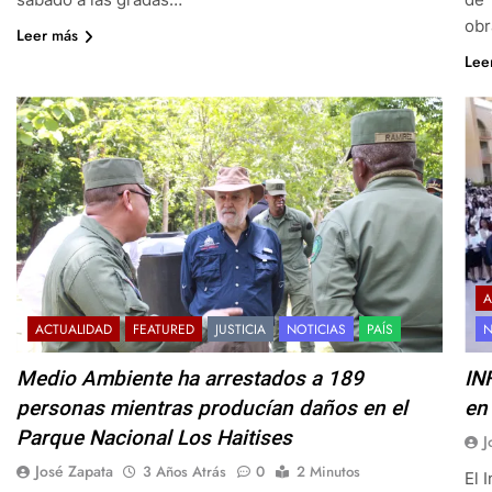
ob
Leer más
Lee
A
ACTUALIDAD
FEATURED
JUSTICIA
NOTICIAS
PAÍS
N
Medio Ambiente ha arrestados a 189
IN
personas mientras producían daños en el
en
Parque Nacional Los Haitises
J
José Zapata
3 Años Atrás
0
2 Minutos
El 