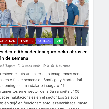
CTUALIDAD
FEATURED
NOTICIAS
PAÍS
esidente Abinader inauguró ocho obras en
 fin de semana
osé Zapata
3 Años Atrás
0
8 Minutos
presidente Luis Abinader dejó inauguradas ocho
as este fin de semana en Santiago y Montecristi.
e domingo, el mandatario inauguró 46
rtamentos en el sector de la Barranquita y 108
dades habitacionales en el sector Los Salados.
bién dejó en funcionamiento la rehabilitada Planta
Tratamiento de Agua Potable Noriega II y otras