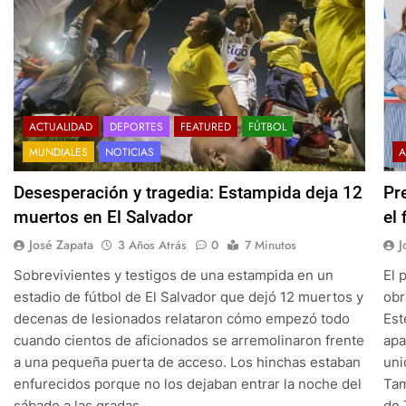
ACTUALIDAD
DEPORTES
FEATURED
FÚTBOL
MUNDIALES
NOTICIAS
A
Desesperación y tragedia: Estampida deja 12
Pr
muertos en El Salvador
el
José Zapata
J
3 Años Atrás
0
7 Minutos
Sobrevivientes y testigos de una estampida en un
El 
estadio de fútbol de El Salvador que dejó 12 muertos y
obr
decenas de lesionados relataron cómo empezó todo
Est
cuando cientos de aficionados se arremolinaron frente
apa
a una pequeña puerta de acceso. Los hinchas estaban
uni
enfurecidos porque no los dejaban entrar la noche del
Tam
sábado a las gradas…
de 