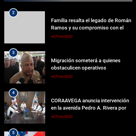
país
ACTUALIDAD
3
Migración someterá a quienes
obstaculicen operativos
ACTUALIDAD
4
CORAAVEGA anuncia intervención
en la avenida Pedro A. Rivera por
trabajos de mejora en su sistema
ACTUALIDAD
5
Cómo va la cuenta del Estado por
incentivos de los
Centroamericanos
DEPORTES