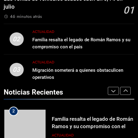
8
caen un 0,4% en julio
julio
01
Ha fallecido, Román Ramos
ECONOMÍA
46 minutos atrás
fundador del Grupo Ramos
ACTUALIDAD
2
ACTUALIDAD
Familia resalta el legado de Román
02
Familia resalta el legado de Román Ramos y su
1
Ramos y su compromiso con el
compromiso con el país
Las ventas de vehículos usados
país
ACTUALIDAD
caen un 0,4% en julio
ACTUALIDAD
ECONOMÍA
03
Migración someterá a quienes obstaculicen
3
operativos
Migración someterá a quienes
2
obstaculicen operativos
Noticias Recientes
Familia resalta el legado de Román
ACTUALIDAD
Ramos y su compromiso con el
país
ACTUALIDAD
4
CORAAVEGA anuncia intervención
3
en la avenida Pedro A. Rivera por
Migración someterá a quienes
trabajos de mejora en su sistema
ACTUALIDAD