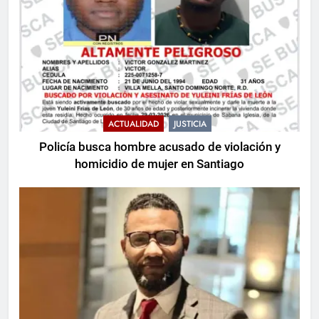
ACTUALIDAD
JUSTICIA
Policía busca hombre acusado de violación y
homicidio de mujer en Santiago
5
«Viva Cristo Rey»: la religión
protagoniza la inusual investidura
de De la Espriella en Colombia
MUNDIALES