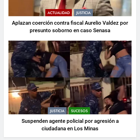
6
ACTUALIDAD
JUSTICIA
Abinader participa en toma de
Aplazan coerción contra fiscal Aurelio Valdez por
posesión de Abelardo de la
presunto soborno en caso Senasa
Espriella
POLÍTICA
7
Control de mosquitos macho
Wolbachia en Virginia
MUNDIALES
8
El CTO de Uber declara el fin de la
era del tokenmaxxing: «La
JUSTICIA
SUCESOS
siguiente fase no se tratará de
CIENCIA & TECNOLOGÍA
Suspenden agente policial por agresión a
quién gasta más tokens»
ciudadana en Los Minas
1