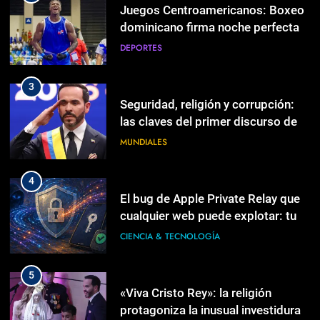
las claves del primer discurso de
Juegos Centroamericanos: Boxeo
De la Espriella como presidente
dominicano firma noche perfecta
MUNDIALES
DEPORTES
4
El bug de Apple Private Relay que
3
cualquier web puede explotar: tu
Seguridad, religión y corrupción:
IP real se filtra cuando usas
las claves del primer discurso de
CIENCIA & TECNOLOGÍA
passkeys
De la Espriella como presidente
MUNDIALES
5
«Viva Cristo Rey»: la religión
4
protagoniza la inusual investidura
El bug de Apple Private Relay que
de De la Espriella en Colombia
cualquier web puede explotar: tu
MUNDIALES
IP real se filtra cuando usas
CIENCIA & TECNOLOGÍA
passkeys
6
Abinader participa en toma de
5
posesión de Abelardo de la
«Viva Cristo Rey»: la religión
Espriella
protagoniza la inusual investidura
POLÍTICA