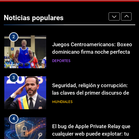
Abelardo de la Espriella asume
como presidente de Colombia
Noticias populares
MUNDIALES
2
Juegos Centroamericanos: Boxeo
dominicano firma noche perfecta
DEPORTES
3
Seguridad, religión y corrupción:
las claves del primer discurso de
De la Espriella como presidente
MUNDIALES
4
El bug de Apple Private Relay que
cualquier web puede explotar: tu