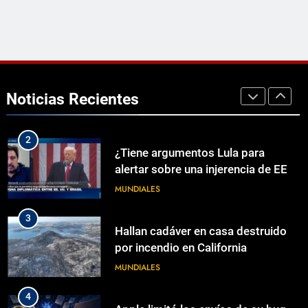
a MLB que tomó casi tres lustros
NOTICIAS
1
Una mujer ofrece un hogar a
Sandra, la joven trans que vive en
Noticias Recientes
una cueva en Málaga: «Quiero que
ECONOMÍA
pueda ducharse bien, que ahorre…
2
¿Tiene argumentos Lula para
alertar sobre una injerencia de EE.
UU. en las elecciones de Brasil?
MUNDIALES
3
Hallan cadáver en casa destruido
por incendio en California
MUNDIALES
4