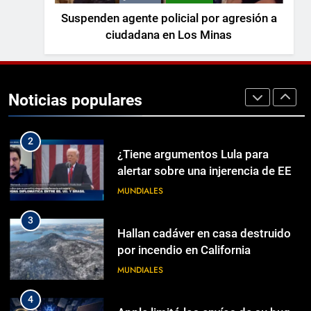
a MLB que tomó casi tres lustros
Suspenden agente policial por agresión a
NOTICIAS
ciudadana en Los Minas
1
Una mujer ofrece un hogar a
Sandra, la joven trans que vive en
Noticias populares
una cueva en Málaga: «Quiero que
ECONOMÍA
pueda ducharse bien, que ahorre…
2
¿Tiene argumentos Lula para
alertar sobre una injerencia de EE.
UU. en las elecciones de Brasil?
MUNDIALES
3
Hallan cadáver en casa destruido
por incendio en California
MUNDIALES
4