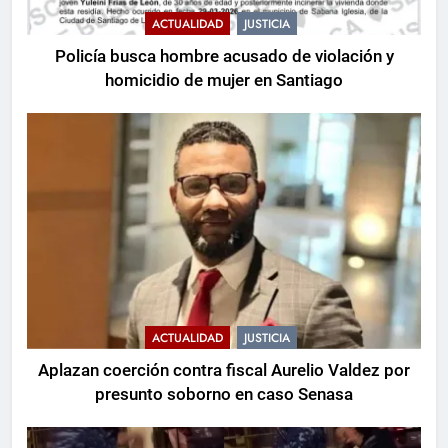
ACTUALIDAD
JUSTICIA
Policía busca hombre acusado de violación y
5
homicidio de mujer en Santiago
Cuatro personas mueren tras
estrellarse helicóptero en Río de
Janeiro
MUNDIALES
6
En Castel Gandolfo, el tapiz de
Raffaello sobre el sermón de San
Pablo
RELIGIÓN
ACTUALIDAD
JUSTICIA
7
Juegos Centroamericanos: Valerio
Aplazan coerción contra fiscal Aurelio Valdez por
y González guían a la RD
presunto soborno en caso Senasa
DEPORTES