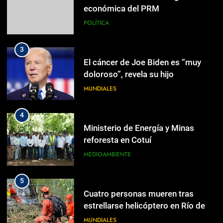
doloroso”, revela su hijo
MUNDIALES
4
Ministerio de Energía y Minas
reforesta en Cotuí
MEDIOAMBIENTE
5
Cuatro personas mueren tras
estrellarse helicóptero en Río de
Janeiro
MUNDIALES
6
En Castel Gandolfo, el tapiz de
Raffaello sobre el sermón de San
5
Pablo
RELIGIÓN