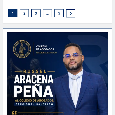
1
2
3
…
5