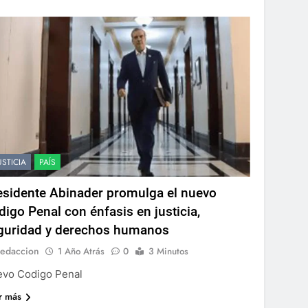
USTICIA
PAÍS
esidente Abinader promulga el nuevo
digo Penal con énfasis en justicia,
guridad y derechos humanos
edaccion
1 Año Atrás
0
3 Minutos
vo Codigo Penal
r más