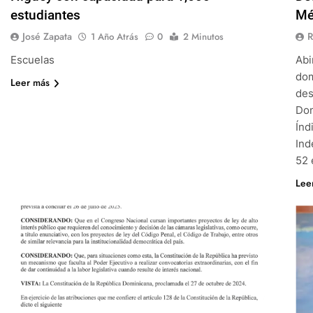
estudiantes
Mé
José Zapata
R
1 Año Atrás
0
2 Minutos
Escuelas
Abi
dom
Leer más
des
Dom
Índ
Ind
52 
Lee