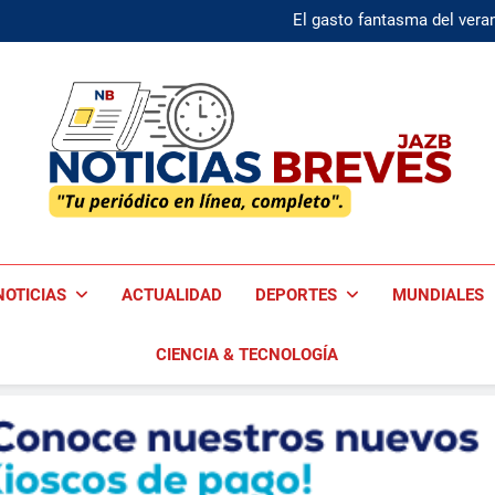
El gasto fantasma del veran
Microsoft elimina la rec
El gasto fantasma del veran
Microsoft elimina la rec
Noticias Breves
Tu Periódico En Línea, Completo!
NOTICIAS
ACTUALIDAD
DEPORTES
MUNDIALES
CIENCIA & TECNOLOGÍA