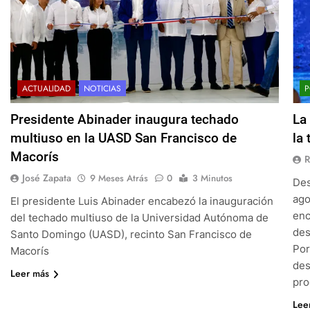
ACTUALIDAD
NOTICIAS
P
Presidente Abinader inaugura techado
La
multiuso en la UASD San Francisco de
la
Macorís
R
José Zapata
9 Meses Atrás
0
3 Minutos
Des
ago
El presidente Luis Abinader encabezó la inauguración
enc
del techado multiuso de la Universidad Autónoma de
des
Santo Domingo (UASD), recinto San Francisco de
Por
Macorís
des
Leer más
pro
Lee