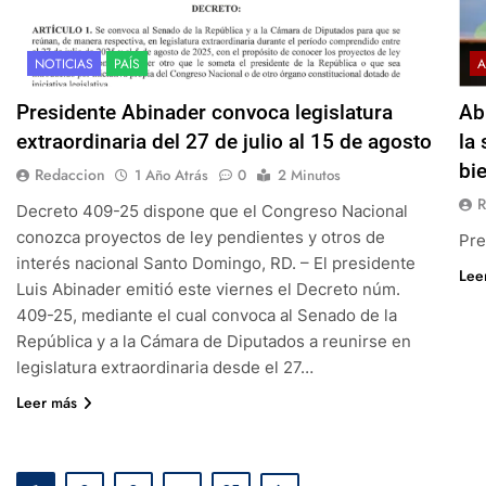
NOTICIAS
PAÍS
A
Presidente Abinader convoca legislatura
Ab
extraordinaria del 27 de julio al 15 de agosto
la 
bi
Redaccion
1 Año Atrás
0
2 Minutos
R
Decreto 409-25 dispone que el Congreso Nacional
conozca proyectos de ley pendientes y otros de
Pre
interés nacional Santo Domingo, RD. – El presidente
Lee
Luis Abinader emitió este viernes el Decreto núm.
409-25, mediante el cual convoca al Senado de la
República y a la Cámara de Diputados a reunirse en
legislatura extraordinaria desde el 27…
Leer más