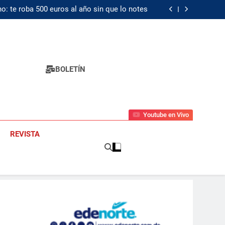
Palantir despliega «avances» en IA militar
o: te roba 500 euros al año sin que lo notes
omendación de los 32 GB de RAM para PCs de
juegos con Windows 11
El valor verdadero del peso dominicano
Palantir despliega «avances» en IA militar
o: te roba 500 euros al año sin que lo notes
omendación de los 32 GB de RAM para PCs de
juegos con Windows 11
El valor verdadero del peso dominicano
BOLETÍN
Youtube en Vivo
REVISTA