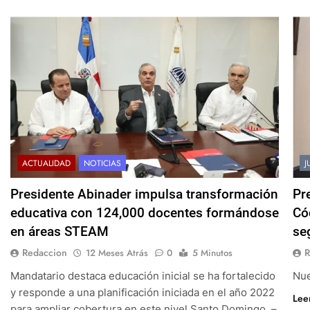
ACTUALIDAD
NOTICIAS
J
Presidente Abinader impulsa transformación
Pr
educativa con 124,000 docentes formándose
Có
en áreas STEAM
se
Redaccion
R
12 Meses Atrás
0
5 Minutos
Mandatario destaca educación inicial se ha fortalecido
Nue
y responde a una planificación iniciada en el año 2022
Lee
para ampliar cobertura en este nivel Santo Domingo. –