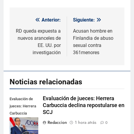
Anterior:
Siguiente:
Navegación
de
RD queda expuesta a
Acusan hombre en
nuevos aranceles de
Finlandia de abuso
entradas
EE. UU. por
sexual contra
investigación
361menores
Noticias relacionadas
Evaluación de jueces: Herrera
Evaluación de
Carbuccia declina repostularse en
jueces: Herrera
SCJ
Carbuccia
declina
Redaccion
1 hora atrás
0
repostularse en