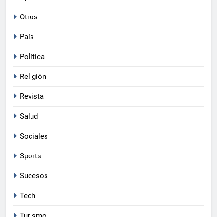
Otros
País
Política
Religión
Revista
Salud
Sociales
Sports
Sucesos
5
Muertes infantiles disminuyen un
Tech
33.3 % según Salud Pública
ACTUALIDAD
Turismo