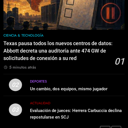
Estados Unidos por extradición
8
ACTUALIDAD
Primer edificio de reconstrucción
de Gaza sería una base militar
7
MUNDIALES
PRM presentará una plancha única
CIENCIA & TECNOLOGÍA
encabezada por Luis Abinader
Texas pausa todos los nuevos centros de datos:
1
POLÍTICA
Abbott decreta una auditoría ante 474 GW de
Texas pausa todos los nuevos
solicitudes de conexión a su red
01
centros de datos: Abbott decreta
8
una auditoría ante 474 GW de
5 minutos atrás
CIENCIA & TECNOLOGÍA
Primer edificio de reconstrucción
solicitudes de conexión a su red
de Gaza sería una base militar
DEPORTES
2
02
MUNDIALES
Un cambio, dos equipos, mismo jugador
Un cambio, dos equipos, mismo
jugador
1
ACTUALIDAD
DEPORTES
03
Texas pausa todos los nuevos
Evaluación de jueces: Herrera Carbuccia declina
centros de datos: Abbott decreta
repostularse en SCJ
3
una auditoría ante 474 GW de
CIENCIA & TECNOLOGÍA
Evaluación de jueces: Herrera