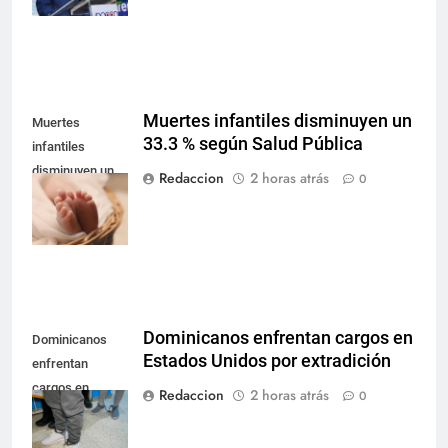
SCJ
Muertes infantiles disminuyen un
Muertes
33.3 % según Salud Pública
infantiles
disminuyen un
Redaccion
2 horas atrás
0
33.3 % según
Salud Pública
Dominicanos enfrentan cargos en
Dominicanos
Estados Unidos por extradición
enfrentan
cargos en
Redaccion
2 horas atrás
0
Estados Unidos
por extradición