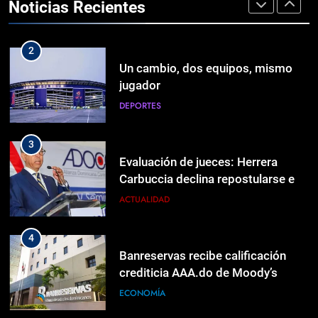
Noticias Recientes
solicitudes de conexión a su red
Carbuccia declina repostularse en
2
SCJ
ACTUALIDAD
Un cambio, dos equipos, mismo
jugador
4
DEPORTES
Banreservas recibe calificación
crediticia AAA.do de Moody’s
3
Local
ECONOMÍA
Evaluación de jueces: Herrera
Carbuccia declina repostularse en
5
SCJ
ACTUALIDAD
Muertes infantiles disminuyen un
33.3 % según Salud Pública
4
ACTUALIDAD
Banreservas recibe calificación
crediticia AAA.do de Moody’s
6
Local
ECONOMÍA
Dominicanos enfrentan cargos en
Estados Unidos por extradición
5
ACTUALIDAD