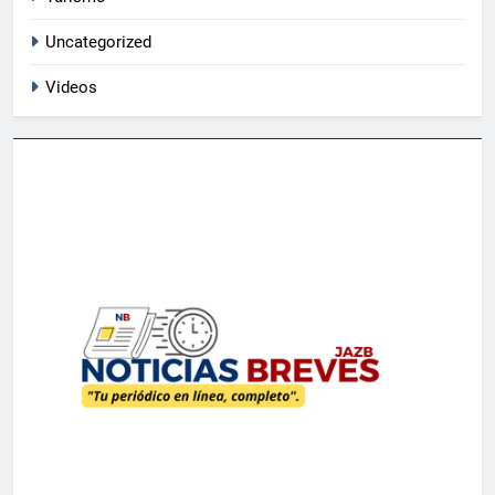
Uncategorized
6
Dominicanos enfrentan cargos en
Videos
Estados Unidos por extradición
ACTUALIDAD
7
PRM presentará una plancha única
encabezada por Luis Abinader
POLÍTICA
8
Primer edificio de reconstrucción
de Gaza sería una base militar
MUNDIALES
1