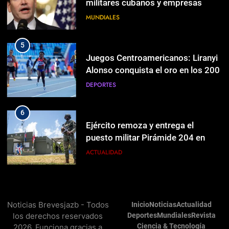
militares cubanos y empresas
vinculadas a la adquisición de
MUNDIALES
6
armas
Ejército remoza y entrega el
puesto militar Pirámide 204 en
5
Neyba
ACTUALIDAD
Juegos Centroamericanos: Liranyi
Alonso conquista el oro en los 200
DEPORTES
7
APAP presenta su Plan Estratégico
APAP para el crecimiento
6
ECONOMÍA
Ejército remoza y entrega el
puesto militar Pirámide 204 en
Neyba
ACTUALIDAD
8
Cardenal Parolin: La paz comienza
con la empatía al dolor del otro
7
RELIGIÓN
APAP presenta su Plan Estratégico
Noticias Brevesjazb - Todos
Inicio
Noticias
Actualidad
APAP para el crecimiento
los derechos reservados
Deportes
Mundiales
Revista
ECONOMÍA
Ciencia & Tecnología
2026. Funciona gracias a