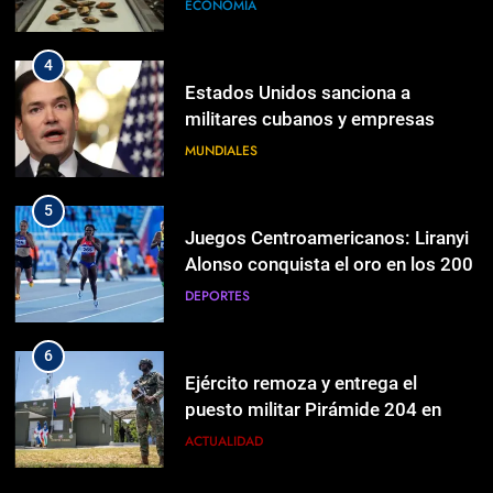
raíces gallegas que quebró en
ECONOMÍA
Chile
4
Estados Unidos sanciona a
militares cubanos y empresas
vinculadas a la adquisición de
MUNDIALES
armas
5
Juegos Centroamericanos: Liranyi
Alonso conquista el oro en los 200
DEPORTES
6
Ejército remoza y entrega el
puesto militar Pirámide 204 en
5
Neyba
ACTUALIDAD
Juegos Centroamericanos: Liranyi
Alonso conquista el oro en los 200