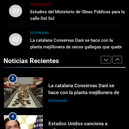
Públicas para la calle Del Sol
1
ACTUALIDAD
ACTUALIDAD
Waymo abre sus robotaxis en
02
Estudios del Ministerio de Obras Públicas para la
Dallas para todo el mundo:
calle Del Sol
150.000 pasajeros en la lista de
CIENCIA & TECNOLOGÍA
3
espera ya no son necesarios
La catalana Conservas Dani se
ECONOMÍA
03
hace con la planta mejillonera de
La catalana Conservas Dani se hace con la
2
raíces gallegas que quebró en
planta mejillonera de raíces gallegas que quebró
ECONOMÍA
Estudios del Ministerio de Obras
Chile
en Chile
Públicas para la calle Del Sol
Noticias Recientes
ACTUALIDAD
4
Estados Unidos sanciona a
militares cubanos y empresas
3
vinculadas a la adquisición de
MUNDIALES
La catalana Conservas Dani se
armas
hace con la planta mejillonera de
raíces gallegas que quebró en
ECONOMÍA
5
Chile
Juegos Centroamericanos: Liranyi
Alonso conquista el oro en los 200
4
DEPORTES
Estados Unidos sanciona a