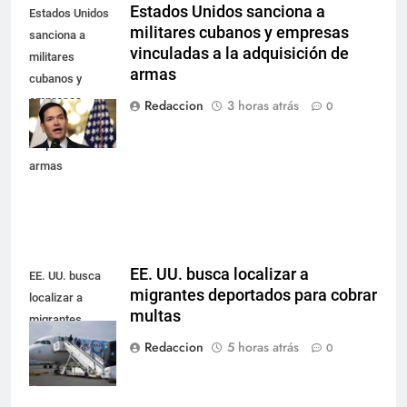
Estados Unidos sanciona a
Estados Unidos
militares cubanos y empresas
sanciona a
vinculadas a la adquisición de
militares
armas
cubanos y
empresas
Redaccion
3 horas atrás
0
vinculadas a la
adquisición de
armas
EE. UU. busca localizar a
EE. UU. busca
migrantes deportados para cobrar
localizar a
multas
migrantes
deportados para
Redaccion
5 horas atrás
0
cobrar multas