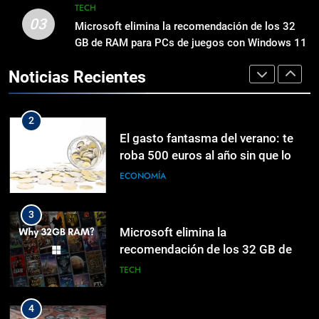
detención
TECH
03
2
Microsoft elimina la recomendación de los 32
1
GB de RAM para PCs de juegos con Windows 11
El gasto fantasma del verano: te
Palantir despliega «avances» en IA
roba 500 euros al año sin que lo
militar
Noticias Recientes
notes
ECONOMÍA
TECH
3
2
Microsoft elimina la
El gasto fantasma del verano: te
recomendación de los 32 GB de
roba 500 euros al año sin que lo
RAM para PCs de juegos con
notes
TECH
ECONOMÍA
Windows 11
4
3
El valor verdadero del peso
Microsoft elimina la
dominicano
recomendación de los 32 GB de
RAM para PCs de juegos con
ECONOMÍA
TECH
Windows 11
5
4