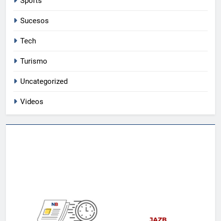
Sports
Sucesos
Tech
5
Turismo
Pescadores de la capital: su rutina,
dificultades y quejas
Uncategorized
MEDIOAMBIENTE
Videos
6
Corte Suprema anula aranceles y
genera reembolsos en EE. UU.
MUNDIALES
7
Reforma constitucional Chile para
mejorar la seguridad