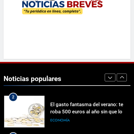
MUNDIALES
8
¿Negligencia del ICE? Qué se sabe
de la muerte de un migrante
salvadoreño en un centro de
MUNDIALES
detención
1
Palantir despliega «avances» en IA
militar
Noticias populares
TECH
2
El gasto fantasma del verano: te
roba 500 euros al año sin que lo
notes
ECONOMÍA