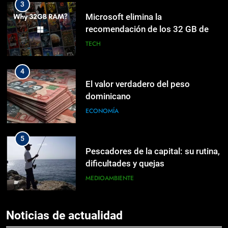
3
Microsoft elimina la
recomendación de los 32 GB de
RAM para PCs de juegos con
TECH
Windows 11
4
El valor verdadero del peso
dominicano
ECONOMÍA
5
Pescadores de la capital: su rutina,
dificultades y quejas
MEDIOAMBIENTE
6
5
Noticias de actualidad
Corte Suprema anula aranceles y
Pescadores de la capital: su rutina,