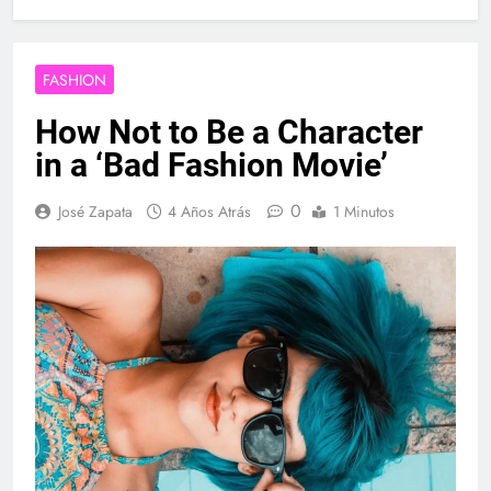
FASHION
How Not to Be a Character
in a ‘Bad Fashion Movie’
0
José Zapata
4 Años Atrás
1 Minutos