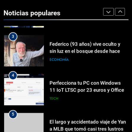
nombre: su madre
Noticias populares
DEPORTES
3
Federico (93 años) vive oculto y
sin luz en el bosque desde hace
casi un siglo: «La vida es muy
ECONOMÍA
corta, estamos aquí cuatro días…
4
Perfecciona tu PC con Windows
11 IoT LTSC por 23 euros y Office
2024 Pro por 18 euros
TECH
5
El largo y accidentado viaje de Yan
a MLB que tomó casi tres lustros
NOTICIAS