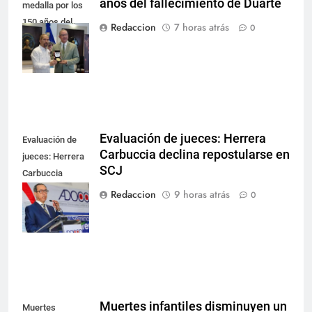
años del fallecimiento de Duarte
medalla por los
150 años del
Redaccion
7 horas atrás
0
fallecimiento de
Duarte
Evaluación de jueces: Herrera
Evaluación de
Carbuccia declina repostularse en
jueces: Herrera
SCJ
Carbuccia
declina
Redaccion
9 horas atrás
0
repostularse en
SCJ
Muertes infantiles disminuyen un
Muertes