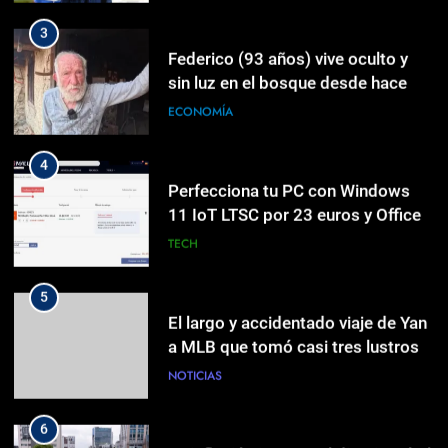
3
2024 Pro por 18 euros
TECH
Federico (93 años) vive oculto y
sin luz en el bosque desde hace
casi un siglo: «La vida es muy
ECONOMÍA
5
corta, estamos aquí cuatro días…
El largo y accidentado viaje de Yan
a MLB que tomó casi tres lustros
4
NOTICIAS
Perfecciona tu PC con Windows
11 IoT LTSC por 23 euros y Office
2024 Pro por 18 euros
TECH
6
La inflación interanual disminuyó al
5.47 % en julio 2026
5
ECONOMÍA
El largo y accidentado viaje de Yan
a MLB que tomó casi tres lustros
NOTICIAS
7
El AOC GAMING CQ32G4ZA
apuesta por la triple tasa de
6
refresco
TECH
La inflación interanual disminuyó al