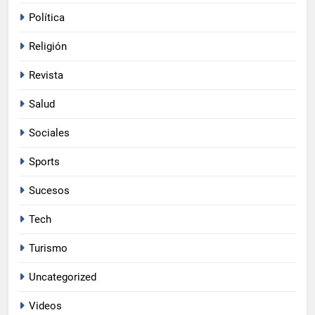
Política
Religión
Revista
Salud
Sociales
5
Sports
El largo y accidentado viaje de Yan
a MLB que tomó casi tres lustros
Sucesos
NOTICIAS
Tech
6
Turismo
La inflación interanual disminuyó al
5.47 % en julio 2026
Uncategorized
ECONOMÍA
Videos