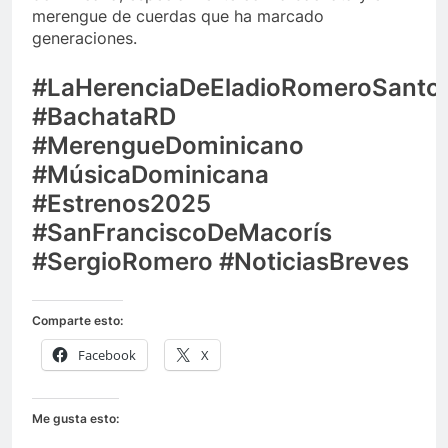
merengue de cuerdas que ha marcado
generaciones.
#LaHerenciaDeEladioRomeroSanto
#BachataRD
#MerengueDominicano
#MúsicaDominicana
#Estrenos2025
#SanFranciscoDeMacorís
#SergioRomero #NoticiasBreves
Comparte esto:
Facebook
X
Me gusta esto: