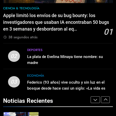
TECH
1
Apple limitó los envíos de su bug
CIENCIA & TECNOLOGÍA
bounty: los investigadores que
8
Apple limitó los envíos de su bug bounty: los
usaban IA encontraban 50 bugs en
CIENCIA & TECNOLOGÍA
JCE formula cargos contra ACD
investigadores que usaban IA encontraban 50 bugs
3 semanas y desbordaron al eq…
Media por publicación de
en 3 semanas y desbordaron al eq…
01
encuestas
POLÍTICA
2
38 segundos atrás
La plata de Evelina Minaya tiene
nombre: su madre
1
DEPORTES
DEPORTES
Apple limitó los envíos de su bug
02
La plata de Evelina Minaya tiene nombre: su
bounty: los investigadores que
madre
usaban IA encontraban 50 bugs en
CIENCIA & TECNOLOGÍA
3
3 semanas y desbordaron al eq…
Federico (93 años) vive oculto y
ECONOMÍA
03
sin luz en el bosque desde hace
Federico (93 años) vive oculto y sin luz en el
2
casi un siglo: «La vida es muy
bosque desde hace casi un siglo: «La vida es
ECONOMÍA
La plata de Evelina Minaya tiene
corta, estamos aquí cuatro días…
muy corta, estamos aquí cuatro días…
nombre: su madre
Noticias Recientes
DEPORTES
4
Perfecciona tu PC con Windows
11 IoT LTSC por 23 euros y Office