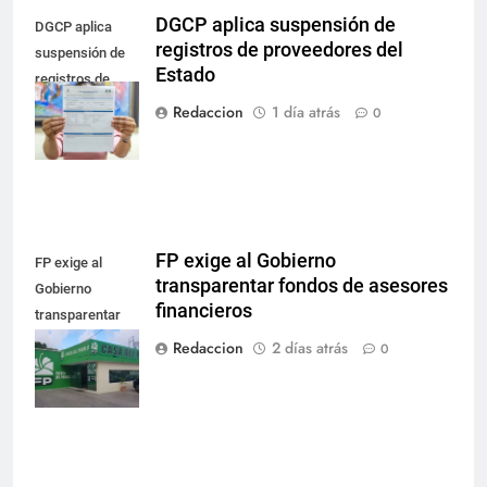
DGCP aplica suspensión de
DGCP aplica
registros de proveedores del
suspensión de
Estado
registros de
proveedores del
Redaccion
1 día atrás
0
Estado
FP exige al Gobierno
FP exige al
transparentar fondos de asesores
Gobierno
financieros
transparentar
fondos de
Redaccion
2 días atrás
0
asesores
financieros