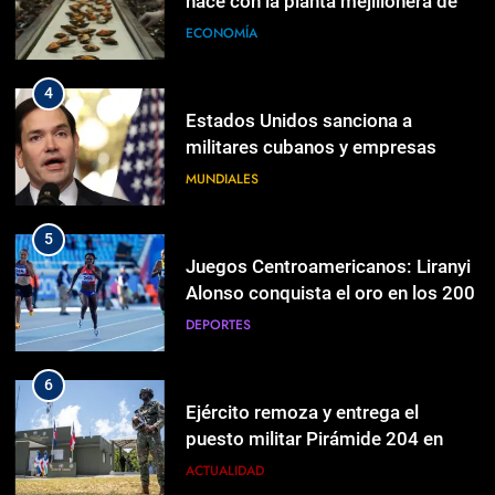
hace con la planta mejillonera de
raíces gallegas que quebró en
ECONOMÍA
Chile
4
Estados Unidos sanciona a
militares cubanos y empresas
vinculadas a la adquisición de
MUNDIALES
armas
5
Juegos Centroamericanos: Liranyi
Alonso conquista el oro en los 200
DEPORTES
6
Ejército remoza y entrega el
puesto militar Pirámide 204 en
5
Neyba
ACTUALIDAD
Juegos Centroamericanos: Liranyi