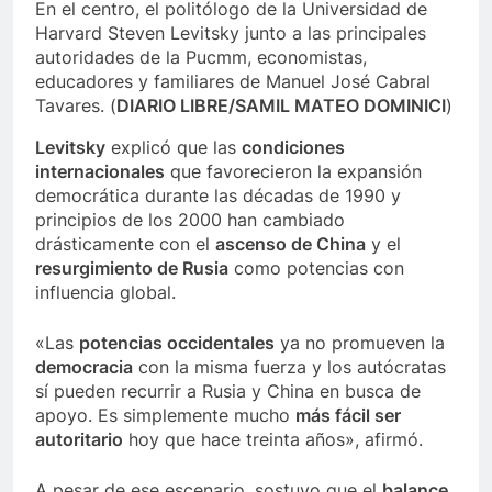
En el centro, el politólogo de la Universidad de
Harvard Steven Levitsky junto a las principales
autoridades de la Pucmm, economistas,
educadores y familiares de Manuel José Cabral
Tavares.
(
DIARIO LIBRE/SAMIL MATEO DOMINICI
)
Levitsky
explicó que las
condiciones
internacionales
que favorecieron la expansión
democrática durante las décadas de 1990 y
principios de los 2000 han cambiado
drásticamente con el
ascenso de China
y el
resurgimiento de Rusia
como potencias con
influencia global.
«Las
potencias occidentales
ya no promueven la
democracia
con la misma fuerza y los autócratas
sí pueden recurrir a Rusia y China en busca de
apoyo. Es simplemente mucho
más fácil ser
autoritario
hoy que hace treinta años», afirmó.
A pesar de ese escenario, sostuvo que el
balance