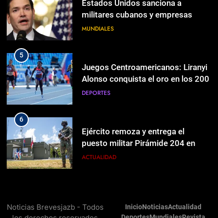
DEPORTES
Estados Unidos sanciona a
militares cubanos y empresas
vinculadas a la adquisición de
MUNDIALES
6
armas
Ejército remoza y entrega el
puesto militar Pirámide 204 en
5
Neyba
ACTUALIDAD
Juegos Centroamericanos: Liranyi
Alonso conquista el oro en los 200
DEPORTES
7
APAP presenta su Plan Estratégico
APAP para el crecimiento
6
ECONOMÍA
Ejército remoza y entrega el
puesto militar Pirámide 204 en
Neyba
ACTUALIDAD
8
Cardenal Parolin: La paz comienza
con la empatía al dolor del otro
7
RELIGIÓN
APAP presenta su Plan Estratégico
Noticias Brevesjazb - Todos
Inicio
Noticias
Actualidad
APAP para el crecimiento
los derechos reservados
Deportes
Mundiales
Revista