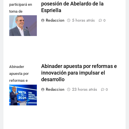
posesión de Abelardo de la
participará en
Espriella
toma de
posesión de
Redaccion
5 horas atrás
0
Abelardo de la
Espriella
Abinader apuesta por reformas e
Abinader
innovación para impulsar el
apuesta por
desarrollo
reformas e
innovación para
Redaccion
23 horas atrás
0
impulsar el
desarrollo