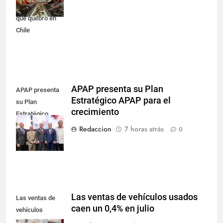
raíces gallegas
que quebró en
Chile
APAP presenta su Plan
APAP presenta
Estratégico APAP para el
su Plan
crecimiento
Estratégico
APAP para el
Redaccion
7 horas atrás
0
crecimiento
Las ventas de vehículos usados
Las ventas de
caen un 0,4% en julio
vehículos
usados caen un