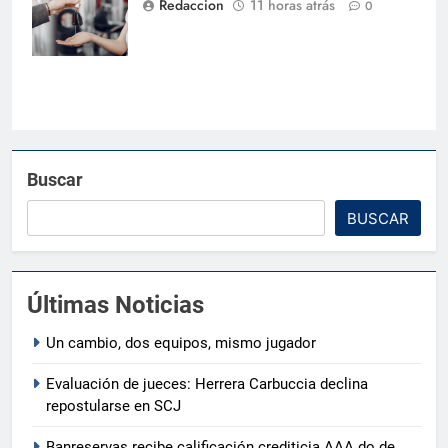
Redaccion
11 horas atrás
0
0,4% en julio
Buscar
BUSCAR
Últimas Noticias
Un cambio, dos equipos, mismo jugador
Evaluación de jueces: Herrera Carbuccia declina
repostularse en SCJ
Banreservas recibe calificación crediticia AAA.do de