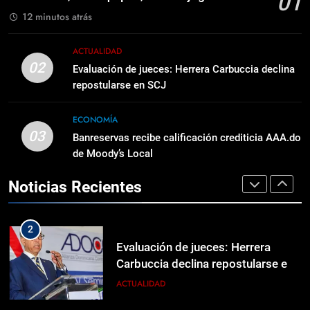
01
nacimiento
MUNDIALES
MUNDIALES
12 minutos atrás
1
8
ACTUALIDAD
Un cambio, dos equipos, mismo
Nuevo intento de Trump para
02
Evaluación de jueces: Herrera Carbuccia declina
jugador
limitar la ciudadanía por
repostularse en SCJ
nacimiento
DEPORTES
MUNDIALES
ECONOMÍA
03
2
Banreservas recibe calificación crediticia AAA.do
1
Evaluación de jueces: Herrera
de Moody’s Local
Un cambio, dos equipos, mismo
Carbuccia declina repostularse en
jugador
Noticias Recientes
SCJ
ACTUALIDAD
DEPORTES
3
2
Banreservas recibe calificación
Evaluación de jueces: Herrera
crediticia AAA.do de Moody’s
Carbuccia declina repostularse en
Local
SCJ
ECONOMÍA
ACTUALIDAD