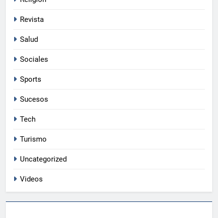
Revista
Salud
Sociales
Sports
Sucesos
Tech
5
Turismo
Dominicanos enfrentan cargos en
Estados Unidos por extradición
Uncategorized
ACTUALIDAD
Videos
6
PRM presentará una plancha única