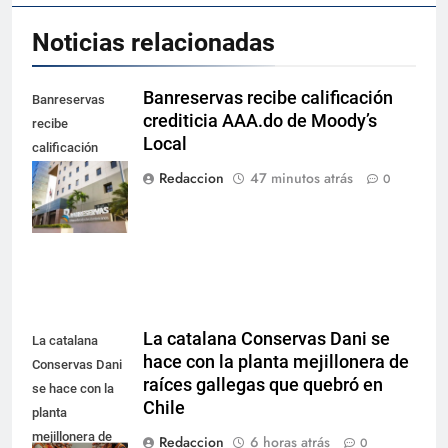
Noticias relacionadas
Banreservas recibe calificación
Banreservas
crediticia AAA.do de Moody’s
recibe
Local
calificación
crediticia
Redaccion
47 minutos atrás
0
AAA.do de
Moody's Local
La catalana Conservas Dani se
La catalana
hace con la planta mejillonera de
Conservas Dani
raíces gallegas que quebró en
se hace con la
Chile
planta
mejillonera de
Redaccion
6 horas atrás
0