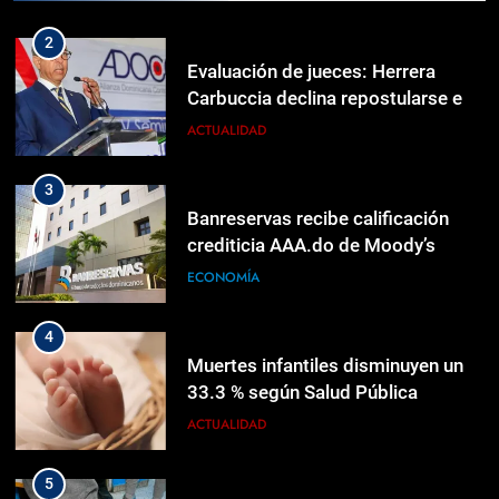
2
Evaluación de jueces: Herrera
Carbuccia declina repostularse en
SCJ
ACTUALIDAD
3
Banreservas recibe calificación
crediticia AAA.do de Moody’s
Local
ECONOMÍA
4
Muertes infantiles disminuyen un
33.3 % según Salud Pública
ACTUALIDAD
5