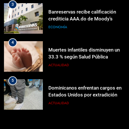
4
3
Muertes infantiles disminuyen un
Banreservas recibe calificación
33.3 % según Salud Pública
crediticia AAA.do de Moody’s
Local
ACTUALIDAD
ECONOMÍA
5
4
Dominicanos enfrentan cargos en
Muertes infantiles disminuyen un
Estados Unidos por extradición
33.3 % según Salud Pública
ACTUALIDAD
ACTUALIDAD
6
5
PRM presentará una plancha única
Dominicanos enfrentan cargos en
encabezada por Luis Abinader
Estados Unidos por extradición
POLÍTICA
ACTUALIDAD
7
6
Primer edificio de reconstrucción
PRM presentará una plancha única