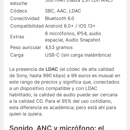
500 mAh (hasta 25h con ANC)
estuche
Códecs
SBC, AAC, LDAC
Conectividad
Bluetooth 6.0
Compatibilidad
Android 8.0+ / iOS 13+
6 micrófonos, IP54, audio
Extras
espacial, Audio Snapshot
Peso auricular
4,53 gramos
Carga
USB-C (sin carga inalámbrica)
La presencia de
LDAC
(el códec de alta calidad
de Sony, hasta 990 kbps) a 99 euros es inusual en
este rango de precios y significa que, conectados
a un dispositivo compatible y con LDAC
habilitado, la calidad de audio puede ser cercana
a la calidad CD. Para el 95% del uso cotidiano,
esta diferencia es académica; pero está ahí para
quien la quiera.
Sonido, ANC y micrófono: el