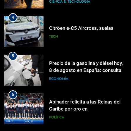
testigo y volverme a mi estado
CIENCIA & TECNOLOGÍA
natural de postear»
5
Precio de la gasolina y diésel hoy,
4
8 de agosto en España: consulta el
Citröen e-C5 Aircross, suelas
precio de los carburantes
ECONOMÍA
TECH
6
Abinader felicita a las Reinas del
5
Caribe por oro en
Precio de la gasolina y diésel hoy,
Centroamericanos
8 de agosto en España: consulta el
POLÍTICA
precio de los carburantes
ECONOMÍA
7
Amazon respalda planta de
6
energía gas en Texas
Abinader felicita a las Reinas del
Caribe por oro en
MUNDIALES
Centroamericanos
POLÍTICA
8