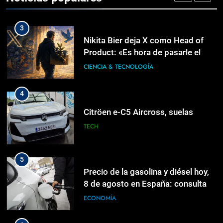
MUNDIALES
3
Nikita Bier deja X como Head of
Product: «Es hora de pasarle el
testigo y volverme a mi estado
CIENCIA & TECNOLOGÍA
natural de postear»
4
Citröen e-C5 Aircross, suelas
TECH
5
Precio de la gasolina y diésel hoy,
8 de agosto en España: consulta el
precio de los carburantes
ECONOMÍA