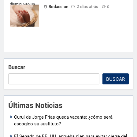
disminuyen un
Redaccion
2 días atrás
0
33.3 % según
Salud Pública
Buscar
BUSCAR
Últimas Noticias
Curul de Jorge Frías queda vacante: ¿cómo será
escogido su sustituto?
El Senado de EE. UU. aprueba plan para evitar cierre del