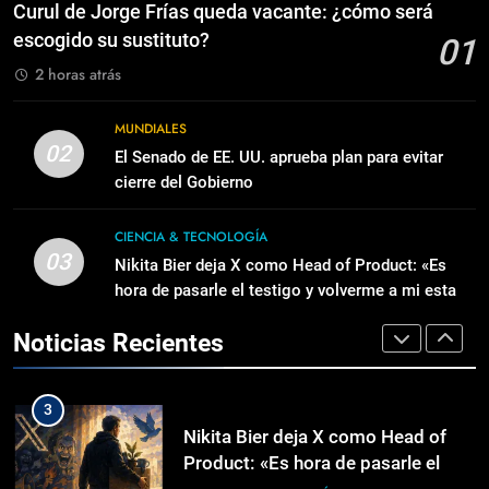
vacante: ¿cómo será escogido su
Operativos incrementan
Curul de Jorge Frías queda vacante: ¿cómo será
sustituto?
detenciones ambientales y
POLÍTICA
escogido su sustituto?
01
vehículos
MEDIOAMBIENTE
2 horas atrás
2
El Senado de EE. UU. aprueba plan
1
MUNDIALES
para evitar cierre del Gobierno
Curul de Jorge Frías queda
02
El Senado de EE. UU. aprueba plan para evitar
vacante: ¿cómo será escogido su
MUNDIALES
cierre del Gobierno
sustituto?
POLÍTICA
3
CIENCIA & TECNOLOGÍA
03
Nikita Bier deja X como Head of
Nikita Bier deja X como Head of Product: «Es
2
Product: «Es hora de pasarle el
hora de pasarle el testigo y volverme a mi estado
El Senado de EE. UU. aprueba plan
natural de postear»
testigo y volverme a mi estado
para evitar cierre del Gobierno
CIENCIA & TECNOLOGÍA
Noticias Recientes
natural de postear»
MUNDIALES
4
3
Citröen e-C5 Aircross, suelas
Nikita Bier deja X como Head of
TECH
Product: «Es hora de pasarle el