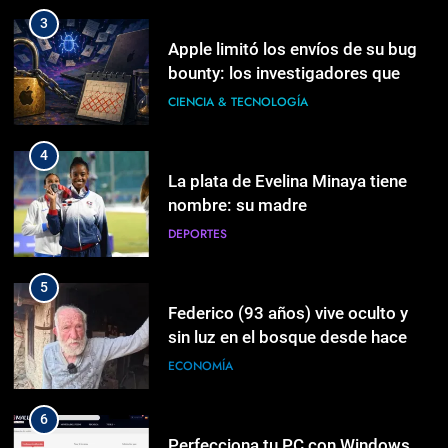
3
Apple limitó los envíos de su bug
bounty: los investigadores que
usaban IA encontraban 50 bugs en
CIENCIA & TECNOLOGÍA
3 semanas y desbordaron al eq…
4
La plata de Evelina Minaya tiene
nombre: su madre
DEPORTES
5
Federico (93 años) vive oculto y
sin luz en el bosque desde hace
casi un siglo: «La vida es muy
ECONOMÍA
corta, estamos aquí cuatro días…
6
Perfecciona tu PC con Windows