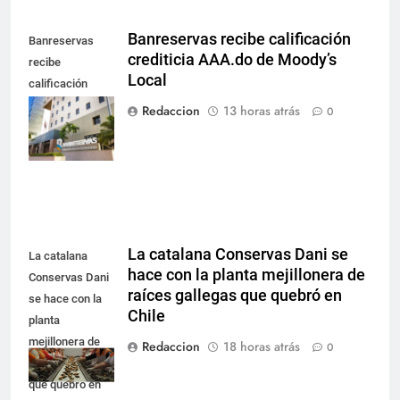
Banreservas recibe calificación
Banreservas
crediticia AAA.do de Moody’s
recibe
Local
calificación
crediticia
Redaccion
13 horas atrás
0
AAA.do de
Moody's Local
La catalana Conservas Dani se
La catalana
hace con la planta mejillonera de
Conservas Dani
raíces gallegas que quebró en
se hace con la
Chile
planta
mejillonera de
Redaccion
18 horas atrás
0
raíces gallegas
que quebró en