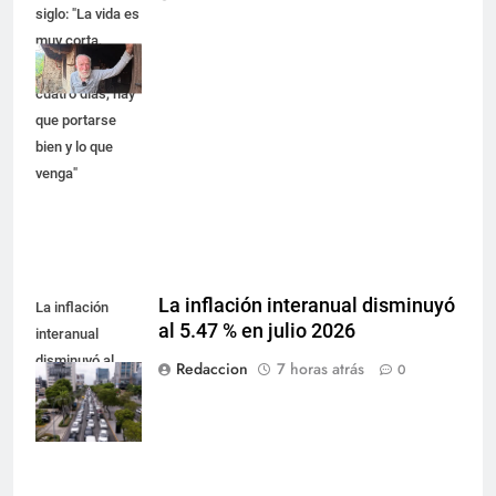
siglo: "La vida es
muy corta,
estamos aquí
cuatro días, hay
que portarse
bien y lo que
venga"
La inflación interanual disminuyó
La inflación
al 5.47 % en julio 2026
interanual
disminuyó al
Redaccion
7 horas atrás
0
5.47 % en julio
2026